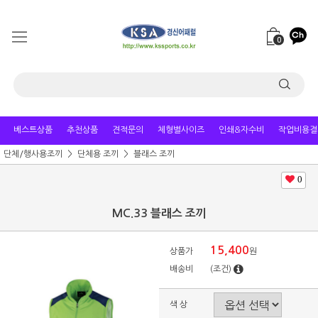
0
베스트상품
추천상품
견적문의
체형별사이즈
인쇄&자수비
작업비용결
단체/행사용조끼
단체용 조끼
블래스 조끼
0
MC.33 블래스 조끼
15,400
상품가
원
배송비
(조건)
색 상