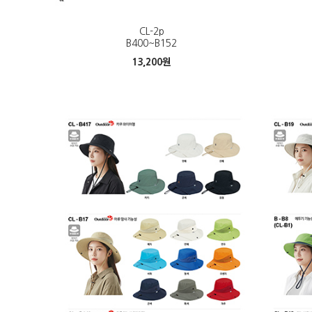
CL-2p
B400~B152
13,200
원