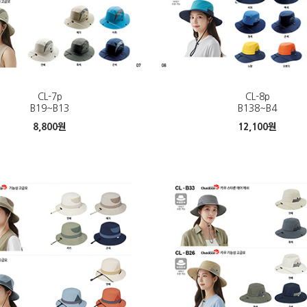
CL-7p
CL-8p
B19~B13
B138~B4
8,800
원
12,100
원