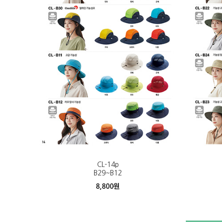
CL-14p
B29~B12
8,800
원