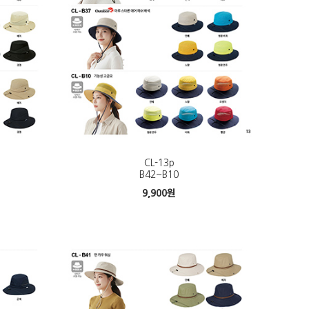
CL-13p
B42~B10
9,900
원