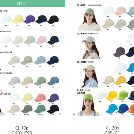
CL-19p
CL-20p
C400~C98
C95~C1