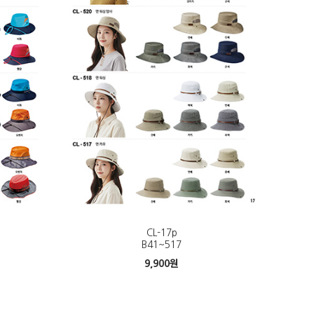
CL-17p
B41~517
9,900
원