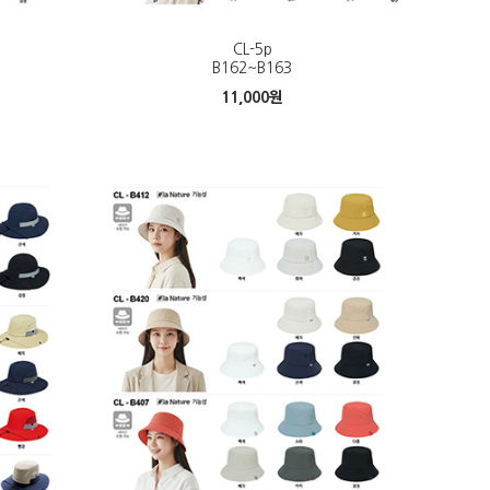
CL-5p
B162~B163
11,000
원