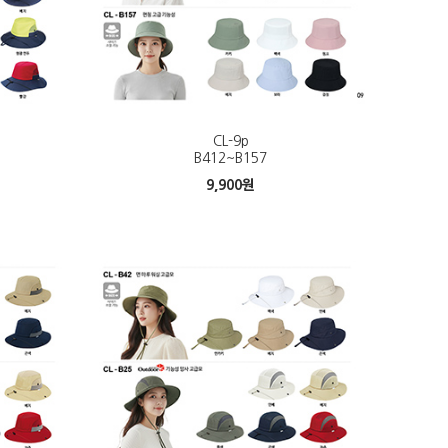
CL-9p
B412~B157
9,900
원