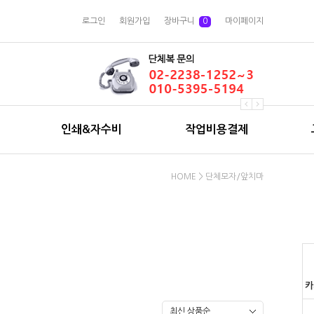
로그인
회원가입
장바구니
0
마이페이지
인쇄&자수비
작업비용결제
HOME
>
단체모자/앞치마
카