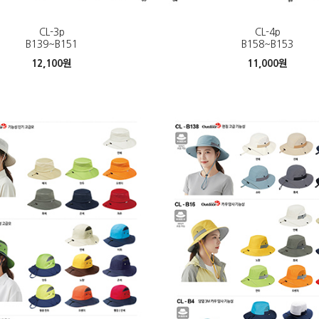
CL-3p
CL-4p
B139~B151
B158~B153
12,100
원
11,000
원