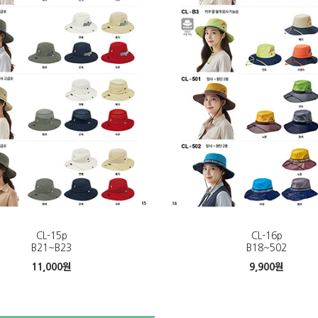
CL-15p
CL-16p
B21~B23
B18~502
11,000
원
9,900
원