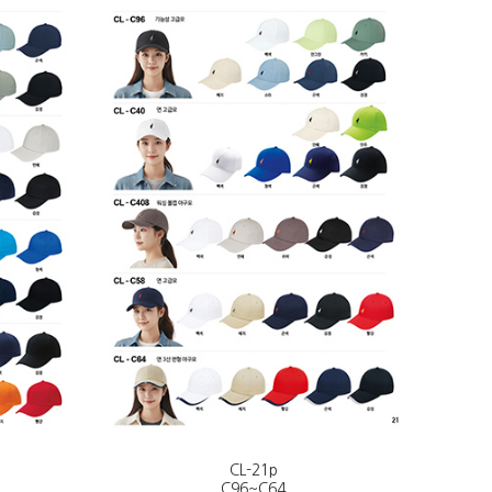
CL-21p
C96~C64