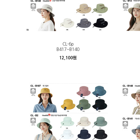
CL-6p
B417~B140
12,100
원