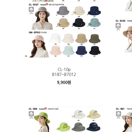
CL-10p
B187~B7012
9,900
원