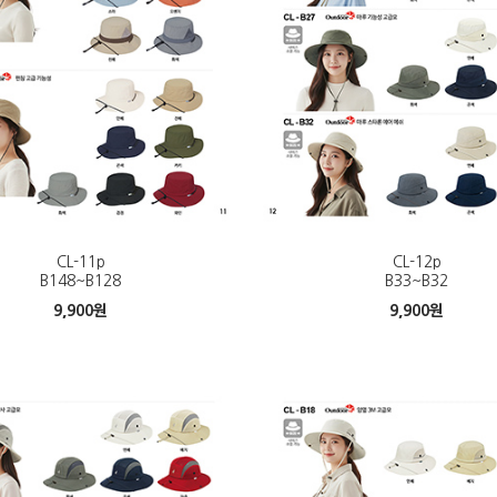
CL-11p
CL-12p
B148~B128
B33~B32
9,900
원
9,900
원