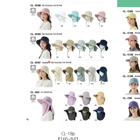
CL-18p
B166~B43