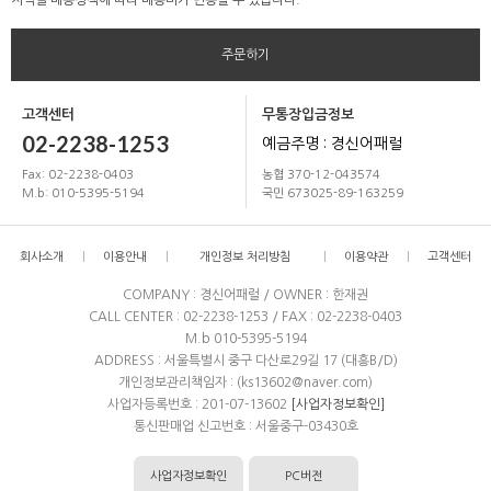
지역별 배송정책에 따라 배송비가 변동될 수 있습니다.
주문하기
고객센터
무통장입금정보
02-2238-1253
예금주명 : 경신어패럴
Fax: 02-2238-0403
농협 370-12-043574
M.b: 010-5395-5194
국민 673025-89-163259
회사소개
이용안내
개인정보 처리방침
이용약관
고객센터
COMPANY : 경신어패럴 / OWNER : 한재권
CALL CENTER : 02-2238-1253 / FAX : 02-2238-0403
M.b 010-5395-5194
ADDRESS : 서울특별시 중구 다산로29길 17 (대흥B/D)
개인정보관리책임자 : (ks13602@naver.com)
사업자등록번호 : 201-07-13602
[사업자정보확인]
통신판매업 신고번호 : 서울중구-03430호
사업자정보확인
PC버전