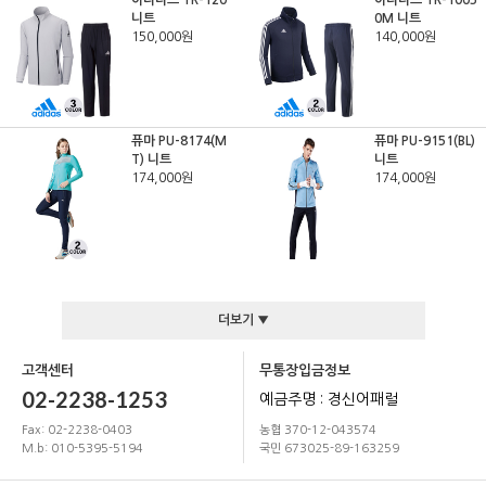
니트
0M 니트
150,000원
140,000원
퓨마 PU-8174(M
퓨마 PU-9151(BL)
T) 니트
니트
174,000원
174,000원
더보기 ▼
고객센터
무통장입금정보
02-2238-1253
예금주명 : 경신어패럴
Fax: 02-2238-0403
농협 370-12-043574
M.b: 010-5395-5194
국민 673025-89-163259