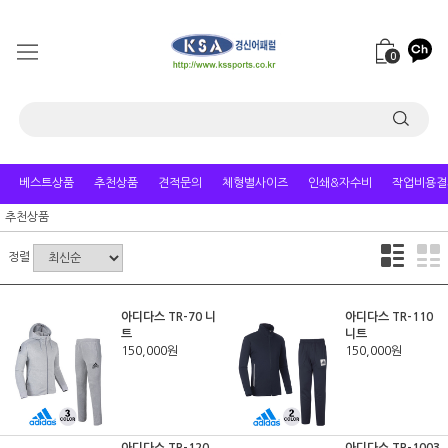
0
베스트상품
추천상품
견적문의
체형별사이즈
인쇄&자수비
작업비용결
추천상품
정렬
아디다스 TR-70 니
아디다스 TR-110
트
니트
150,000원
150,000원
아디다스 TR-120
아디다스 TR-1003