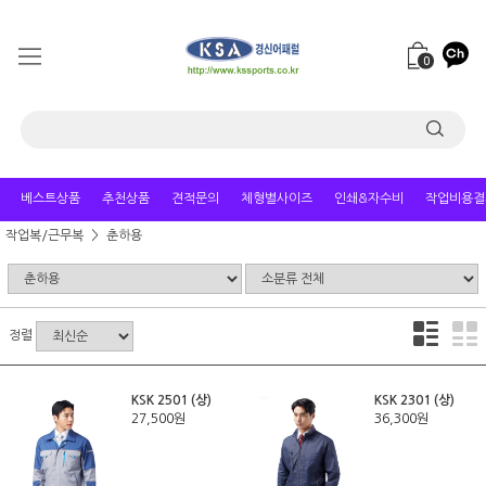
0
베스트상품
추천상품
견적문의
체형별사이즈
인쇄&자수비
작업비용결
작업복/근무복
춘하용
정렬
KSK 2501 (상)
KSK 2301 (상)
27,500원
36,300원