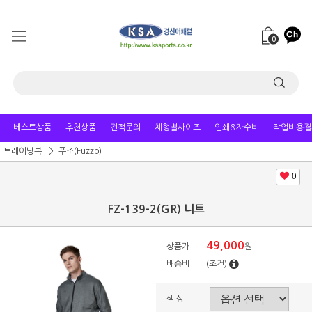
0
베스트상품
추천상품
견적문의
체형별사이즈
인쇄&자수비
작업비용결
트레이닝복
푸조(Fuzzo)
0
FZ-139-2(GR) 니트
49,000
상품가
원
배송비
(조건)
색 상