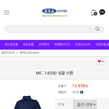
0
베스트상품
추천상품
견적문의
체형별사이즈
인쇄&자수비
작업비용결
일반티셔츠
메덱스(Medex)
0
MC. 145(B) 싱글 스판
12,650
상품가
원
배송비
(조건)
색 상