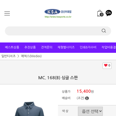
0
베스트상품
추천상품
견적문의
체형별사이즈
인쇄&자수비
작업비용결
일반티셔츠
메덱스(Medex)
0
MC. 168(B) 싱글 스판
15,400
상품가
원
배송비
(조건)
색 상