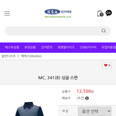
0
베스트상품
추천상품
견적문의
체형별사이즈
인쇄&자수비
작업비용결
일반티셔츠
메덱스(Medex)
0
MC. 341(B) 싱글 스판
12,700
상품가
원
배송비
(조건)
색 상