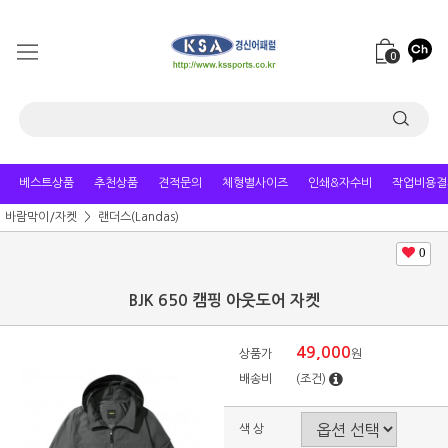
0
베스트상품
추천상품
견적문의
체형별사이즈
인쇄&자수비
작업비용결
바람막이/자켓
랜더스(Landas)
0
BJK 650 캠핑 아웃도어 자켓
49,000
상품가
원
배송비
(조건)
색 상