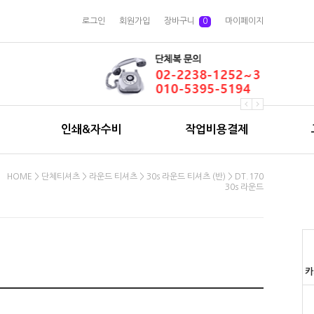
로그인
회원가입
장바구니
0
마이페이지
인쇄&자수비
작업비용결제
HOME
>
단체티셔츠
>
라운드 티셔츠
>
30s 라운드 티셔츠 (반)
> DT.170
30s 라운드
카