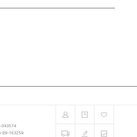
2-043574
5-89-163259