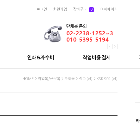
로그인
회원가입
장바구니
0
마이페이지
인쇄&자수비
작업비용결제
HOME
>
작업복/근무복
>
춘하용
>
점 퍼(상)
> KSK 902 (상)
카