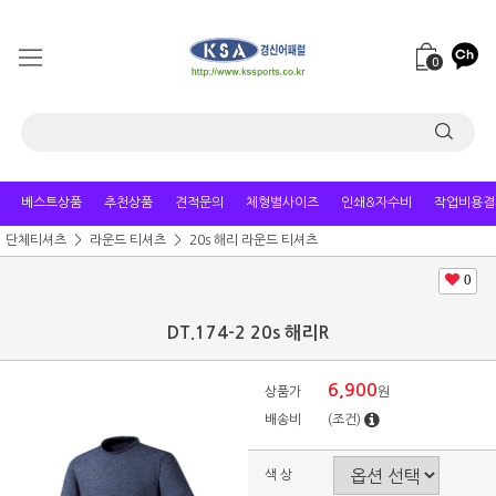
0
베스트상품
추천상품
견적문의
체형별사이즈
인쇄&자수비
작업비용결
단체티셔츠
라운드 티셔츠
20s 해리 라운드 티셔츠
0
DT.174-2 20s 해리R
6,900
상품가
원
배송비
(조건)
색 상