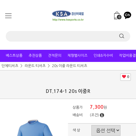
0
베스트상품
추천상품
견적문의
체형별사이즈
인쇄&자수비
작업비용결
단체티셔츠
라운드 티셔츠
20s 이중 라운드 티셔츠
0
DT.174-1 20s 이중R
7,300
상품가
원
배송비
(조건)
색 상