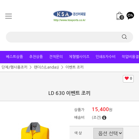
0
베스트상품
추천상품
견적문의
체형별사이즈
인쇄&자수비
작업비용결
단체/행사용조끼
랜더스(Landas)
이벤트 조끼
0
LD 630 이벤트 조끼
15,400
상품가
원
배송비
(조건)
색 상