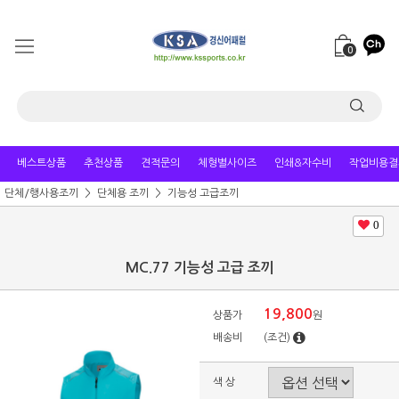
0
베스트상품
추천상품
견적문의
체형별사이즈
인쇄&자수비
작업비용결
단체/행사용조끼
단체용 조끼
기능성 고급조끼
0
MC.77 기능성 고급 조끼
19,800
상품가
원
배송비
(조건)
색 상