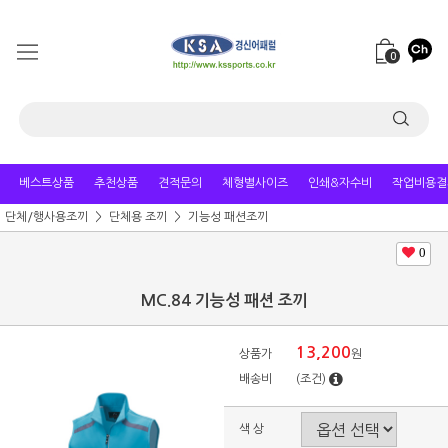
0
베스트상품
추천상품
견적문의
체형별사이즈
인쇄&자수비
작업비용결
단체/행사용조끼
단체용 조끼
기능성 패션조끼
0
MC.84 기능성 패션 조끼
13,200
상품가
원
배송비
(조건)
색 상