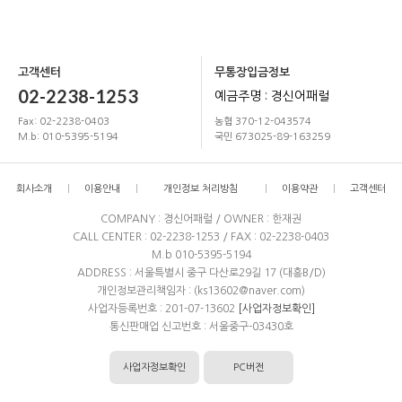
고객센터
무통장입금정보
02-2238-1253
예금주명 : 경신어패럴
Fax: 02-2238-0403
농협 370-12-043574
M.b: 010-5395-5194
국민 673025-89-163259
회사소개
이용안내
개인정보 처리방침
이용약관
고객센터
COMPANY : 경신어패럴 / OWNER : 한재권
CALL CENTER : 02-2238-1253 / FAX : 02-2238-0403
M.b 010-5395-5194
ADDRESS : 서울특별시 중구 다산로29길 17 (대흥B/D)
개인정보관리책임자 : (ks13602@naver.com)
사업자등록번호 : 201-07-13602
[사업자정보확인]
통신판매업 신고번호 : 서울중구-03430호
사업자정보확인
PC버전