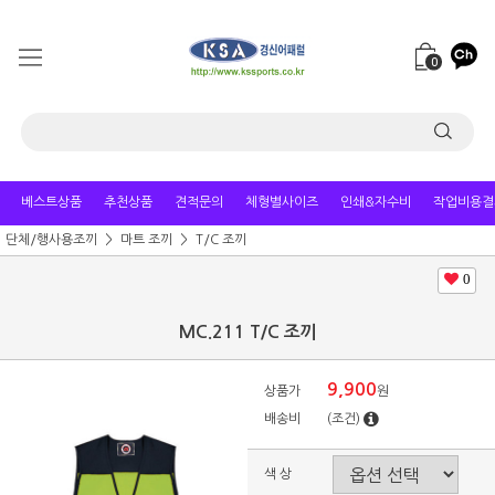
0
베스트상품
추천상품
견적문의
체형별사이즈
인쇄&자수비
작업비용결
단체/행사용조끼
마트 조끼
T/C 조끼
0
MC.211 T/C 조끼
9,900
상품가
원
배송비
(조건)
색 상