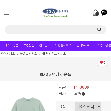
0
베스트상품
추천상품
견적문의
체형별사이즈
인쇄&자수비
작업비용결
단체티셔츠
라운드 티셔츠
쿨론 라운드 티셔츠
0
RD 25 냉감 라운드
11,000
상품가
원
배송비
(조건)
색 상