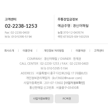
고객센터
무통장입금정보
02-2238-1253
예금주명 : 경신어패럴
Fax: 02-2238-0403
농협 370-12-043574
M.b: 010-5395-5194
국민 673025-89-163259
회사소개
이용안내
개인정보 처리방침
이용약관
고객센터
COMPANY : 경신어패럴 / OWNER : 한재권
CALL CENTER : 02-2238-1253 / FAX : 02-2238-0403
M.b 010-5395-5194
ADDRESS : 서울특별시 중구 다산로29길 17 (대흥B/D)
개인정보관리책임자 : (ks13602@naver.com)
사업자등록번호 : 201-07-13602
[사업자정보확인]
통신판매업 신고번호 : 서울중구-03430호
사업자정보확인
PC버전