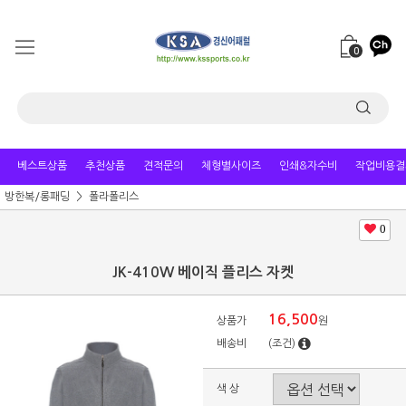
0
베스트상품
추천상품
견적문의
체형별사이즈
인쇄&자수비
작업비용결
방한복/롱패딩
폴라폴리스
0
JK-410W 베이직 플리스 자켓
16,500
상품가
원
배송비
(조건)
색 상