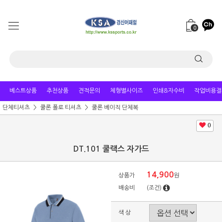
0
베스트상품
추천상품
견적문의
체형별사이즈
인쇄&자수비
작업비용결
단체티셔츠
쿨론 폴로 티셔츠
쿨론 베이직 단체복
0
DT.101 쿨랙스 자가드
14,900
상품가
원
배송비
(조건)
색 상