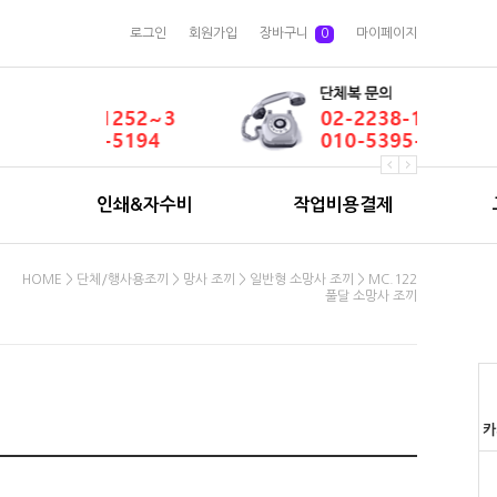
로그인
회원가입
장바구니
0
마이페이지
인쇄&자수비
작업비용결제
HOME
>
단체/행사용조끼
>
망사 조끼
>
일반형 소망사 조끼
> MC.122
풀달 소망사 조끼
카