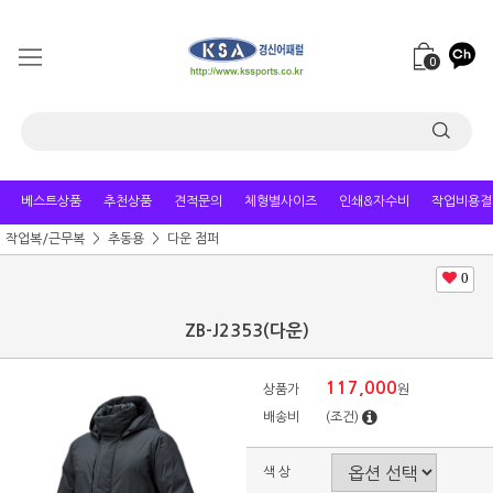
0
베스트상품
추천상품
견적문의
체형별사이즈
인쇄&자수비
작업비용결
작업복/근무복
추동용
다운 점퍼
0
ZB-J2353(다운)
117,000
상품가
원
배송비
(조건)
색 상